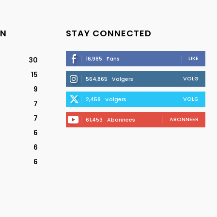
EN
STAY CONNECTED
LIKE
16,985
Fans
30
15
VOLG
564,865
Volgers
9
VOLG
2,458
Volgers
7
7
ABONNEER
61,453
Abonnees
6
6
6