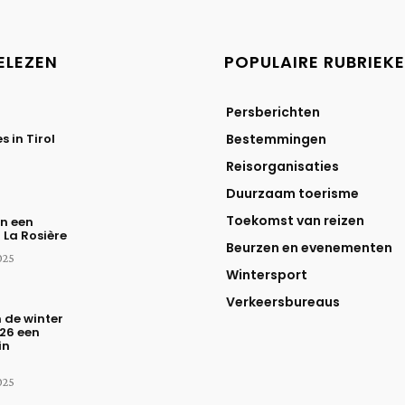
ELEZEN
POPULAIRE RUBRIEK
Persberichten
 in Tirol
Bestemmingen
Reisorganisaties
Duurzaam toerisme
Toekomst van reizen
n een
n La Rosière
Beurzen en evenementen
025
Wintersport
Verkeersbureaus
n de winter
26 een
in
025