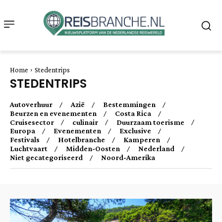
Home
Stedentrips
STEDENTRIPS
Autoverhuur
Azië
Bestemmingen
Beurzen en evenementen
Costa Rica
Cruisesector
culinair
Duurzaam toerisme
Europa
Evenementen
Exclusive
Festivals
Hotelbranche
Kamperen
Luchtvaart
Midden-Oosten
Nederland
Niet gecategoriseerd
Noord-Amerika