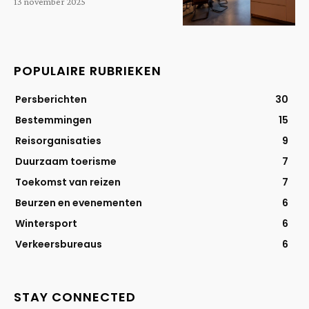
13 november 2025
POPULAIRE RUBRIEKEN
Persberichten
30
Bestemmingen
15
Reisorganisaties
9
Duurzaam toerisme
7
Toekomst van reizen
7
Beurzen en evenementen
6
Wintersport
6
Verkeersbureaus
6
STAY CONNECTED