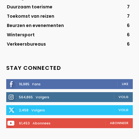
Duurzaam toerisme
7
Toekomst van reizen
7
Beurzen en evenementen
6
Wintersport
6
Verkeersbureaus
6
STAY CONNECTED
LIKE
16,985
Fans
VOLG
564,865
Volgers
VOLG
2,458
Volgers
ABONNEER
61,453
Abonnees