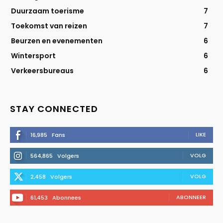
Duurzaam toerisme
7
Toekomst van reizen
7
Beurzen en evenementen
6
Wintersport
6
Verkeersbureaus
6
STAY CONNECTED
LIKE
16,985
Fans
VOLG
564,865
Volgers
VOLG
2,458
Volgers
ABONNEER
61,453
Abonnees