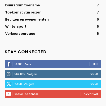
Duurzaam toerisme
7
Toekomst van reizen
7
Beurzen en evenementen
6
Wintersport
6
Verkeersbureaus
6
STAY CONNECTED
LIKE
16,985
Fans
VOLG
564,865
Volgers
VOLG
2,458
Volgers
ABONNEER
61,453
Abonnees