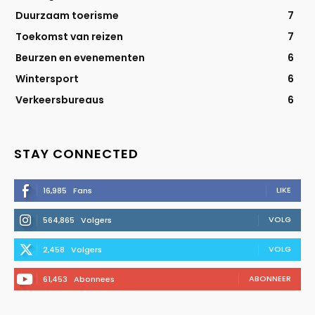
Duurzaam toerisme
7
Toekomst van reizen
7
Beurzen en evenementen
6
Wintersport
6
Verkeersbureaus
6
STAY CONNECTED
LIKE
16,985
Fans
VOLG
564,865
Volgers
VOLG
2,458
Volgers
ABONNEER
61,453
Abonnees