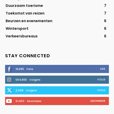
Duurzaam toerisme
7
Toekomst van reizen
7
Beurzen en evenementen
6
Wintersport
6
Verkeersbureaus
6
STAY CONNECTED
LIKE
16,985
Fans
VOLG
564,865
Volgers
VOLG
2,458
Volgers
ABONNEER
61,453
Abonnees