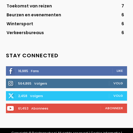
Toekomst van reizen
7
Beurzen en evenementen
6
Wintersport
6
Verkeersbureaus
6
STAY CONNECTED
LIKE
16,985
Fans
VOLG
564,865
Volgers
VOLG
2,458
Volgers
ABONNEER
61,453
Abonnees
Copyright © Reisbranche.nl All rights reserved | Cookie informatie |