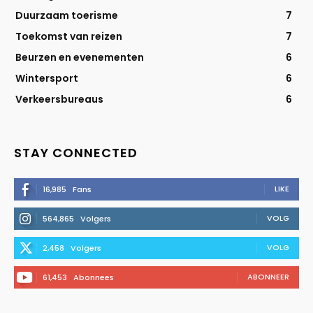
Duurzaam toerisme
7
Toekomst van reizen
7
Beurzen en evenementen
6
Wintersport
6
Verkeersbureaus
6
STAY CONNECTED
LIKE
16,985
Fans
VOLG
564,865
Volgers
VOLG
2,458
Volgers
ABONNEER
61,453
Abonnees