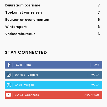
Duurzaam toerisme
7
Toekomst van reizen
7
Beurzen en evenementen
6
Wintersport
6
Verkeersbureaus
6
STAY CONNECTED
LIKE
16,985
Fans
VOLG
564,865
Volgers
VOLG
2,458
Volgers
ABONNEER
61,453
Abonnees