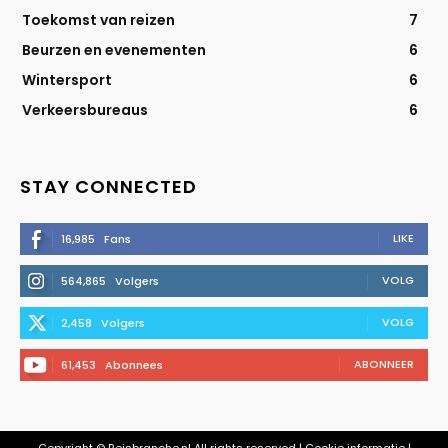
Toekomst van reizen
7
Beurzen en evenementen
6
Wintersport
6
Verkeersbureaus
6
STAY CONNECTED
LIKE
16,985
Fans
VOLG
564,865
Volgers
VOLG
2,458
Volgers
ABONNEER
61,453
Abonnees
Copyright © Reisbranche.nl All rights reserved | Cookie informatie |