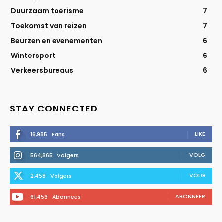
Duurzaam toerisme
7
Toekomst van reizen
7
Beurzen en evenementen
6
Wintersport
6
Verkeersbureaus
6
STAY CONNECTED
LIKE
16,985
Fans
VOLG
564,865
Volgers
VOLG
2,458
Volgers
ABONNEER
61,453
Abonnees