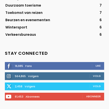
Duurzaam toerisme
7
Toekomst van reizen
7
Beurzen en evenementen
6
Wintersport
6
Verkeersbureaus
6
STAY CONNECTED
LIKE
16,985
Fans
VOLG
564,865
Volgers
VOLG
2,458
Volgers
ABONNEER
61,453
Abonnees