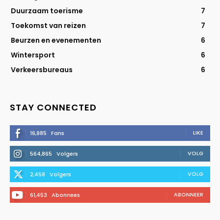
Duurzaam toerisme
7
Toekomst van reizen
7
Beurzen en evenementen
6
Wintersport
6
Verkeersbureaus
6
STAY CONNECTED
LIKE
16,985
Fans
VOLG
564,865
Volgers
VOLG
2,458
Volgers
ABONNEER
61,453
Abonnees