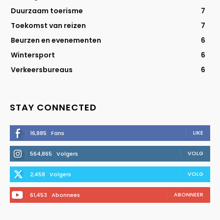
Duurzaam toerisme
7
Toekomst van reizen
7
Beurzen en evenementen
6
Wintersport
6
Verkeersbureaus
6
STAY CONNECTED
LIKE
16,985
Fans
VOLG
564,865
Volgers
VOLG
2,458
Volgers
ABONNEER
61,453
Abonnees