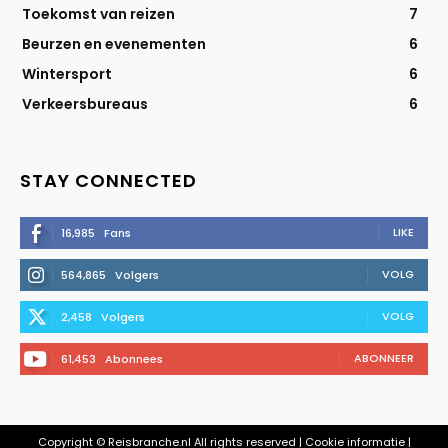
Toekomst van reizen
7
Beurzen en evenementen
6
Wintersport
6
Verkeersbureaus
6
STAY CONNECTED
LIKE
16,985
Fans
VOLG
564,865
Volgers
VOLG
2,458
Volgers
ABONNEER
61,453
Abonnees
Copyright © Reisbranche.nl All rights reserved | Cookie informatie |