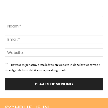
Opmerking:
Na
Ema
Web
Bewaar mijn naam, e-mailadres en website in deze browser voor
de volgende keer dat ik een opmerking maak.