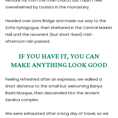
venture far from the main church, but I didn’t feel
overwhelmed by tourists in the monastery.
Headed over Lions Bridge and made our way to the
Sofia Synagogue, then sheltered in the Central Market
Hall until the recurrent (but short-lived) mid-
afternoon rain passed.
IF YOU HAVE IT, YOU CAN
MAKE ANYTHING LOOK GOOD
Feeling refreshed after an espresso, we walked a
short distance to the small but welcoming Banya
Bashi Mosque, then descended into the ancient
Serdica complex.
We were exhausted after a long day of travel, so we