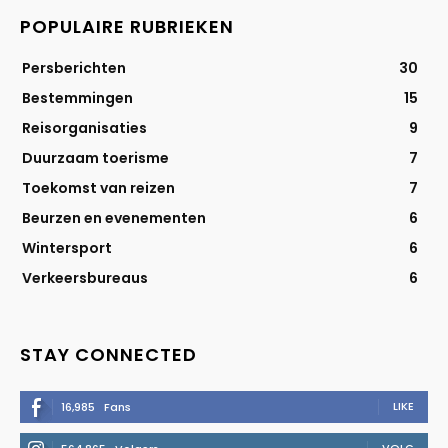
POPULAIRE RUBRIEKEN
Persberichten
30
Bestemmingen
15
Reisorganisaties
9
Duurzaam toerisme
7
Toekomst van reizen
7
Beurzen en evenementen
6
Wintersport
6
Verkeersbureaus
6
STAY CONNECTED
LIKE
16,985
Fans
VOLG