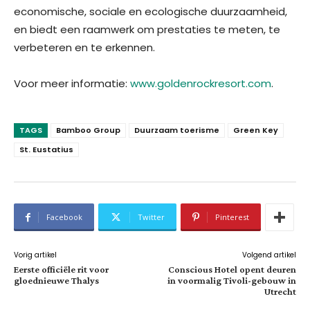
economische, sociale en ecologische duurzaamheid,
en biedt een raamwerk om prestaties te meten, te
verbeteren en te erkennen.
Voor meer informatie:
www.goldenrockresort.com
.
TAGS
Bamboo Group
Duurzaam toerisme
Green Key
St. Eustatius
Facebook
Twitter
Pinterest
Vorig artikel
Volgend artikel
Eerste officiële rit voor
Conscious Hotel opent deuren
gloednieuwe Thalys
in voormalig Tivoli-gebouw in
Utrecht