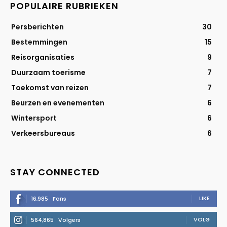
POPULAIRE RUBRIEKEN
Persberichten
30
Bestemmingen
15
Reisorganisaties
9
Duurzaam toerisme
7
Toekomst van reizen
7
Beurzen en evenementen
6
Wintersport
6
Verkeersbureaus
6
STAY CONNECTED
LIKE
16,985
Fans
VOLG
564,865
Volgers