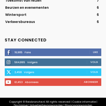
Toekomst van reizen
7
Beurzen en evenementen
6
Wintersport
6
Verkeersbureaus
6
STAY CONNECTED
LIKE
16,985
Fans
VOLG
564,865
Volgers
VOLG
2,458
Volgers
ABONNEER
61,453
Abonnees
Copyright © Reisbranche.nl All rights reserved | Cookie informatie |
Disclaimer | Advertentievoorwaarden | Privacyvoorwaarden