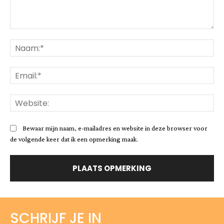
Opmerking:
Na
Ema
Web
Bewaar mijn naam, e-mailadres en website in deze browser voor
de volgende keer dat ik een opmerking maak.
SCHRIJF JE IN