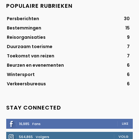
POPULAIRE RUBRIEKEN
Persberichten
30
Bestemmingen
15
Reisorganisaties
9
Duurzaam toerisme
7
Toekomst van reizen
7
Beurzen en evenementen
6
Wintersport
6
Verkeersbureaus
6
STAY CONNECTED
LIKE
16,985
Fans
VOLG
564,865
Volgers