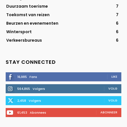
Duurzaam toerisme
7
Toekomst van reizen
7
Beurzen en evenementen
6
Wintersport
6
Verkeersbureaus
6
STAY CONNECTED
LIKE
16,985
Fans
VOLG
564,865
Volgers
VOLG
2,458
Volgers
ABONNEER
61,453
Abonnees