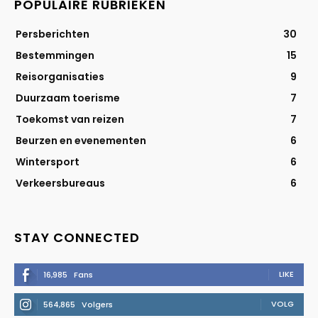
POPULAIRE RUBRIEKEN
Persberichten
30
Bestemmingen
15
Reisorganisaties
9
Duurzaam toerisme
7
Toekomst van reizen
7
Beurzen en evenementen
6
Wintersport
6
Verkeersbureaus
6
STAY CONNECTED
LIKE
16,985
Fans
VOLG
564,865
Volgers