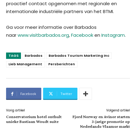
proactief contact opgenomen met regionale en
internationale industriële partners van het BTMI.
Ga voor meer informatie over Barbados
naar
www.visitbarbados.org
,
Facebook
en
Instagram
.
TAGS
Barbados
Barbados Tourism Marketing Inc
Lieb Management
Persberichten
Facebook
Twitter
Vorig artikel
Volgend artikel
Conservatorium hotel onthult
Fjord Norway en Avinor starten
unieke Bastiaan Woudt suite
3-jarige promotie op
Nederlands-Vlaamse markt