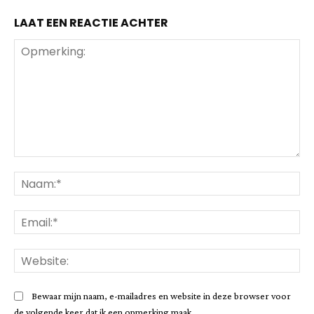
LAAT EEN REACTIE ACHTER
Opmerking:
Na
Ema
Web
Bewaar mijn naam, e-mailadres en website in deze browser voor
de volgende keer dat ik een opmerking maak.