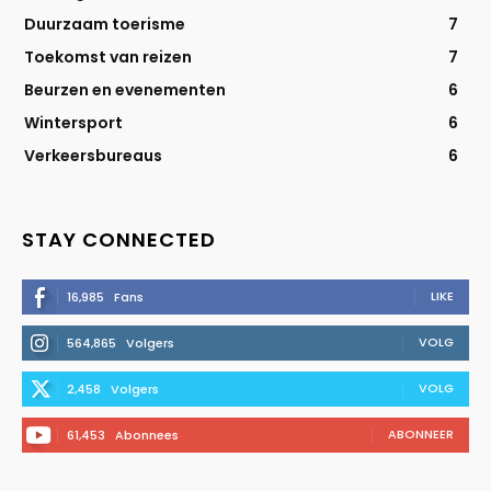
Duurzaam toerisme
7
Toekomst van reizen
7
Beurzen en evenementen
6
Wintersport
6
Verkeersbureaus
6
STAY CONNECTED
LIKE
16,985
Fans
VOLG
564,865
Volgers
VOLG
2,458
Volgers
ABONNEER
61,453
Abonnees