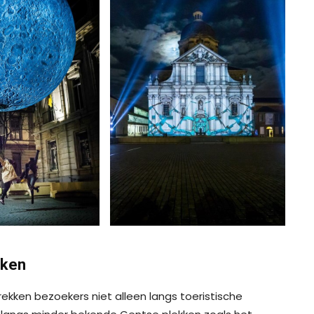
rken
trekken bezoekers niet alleen langs toeristische