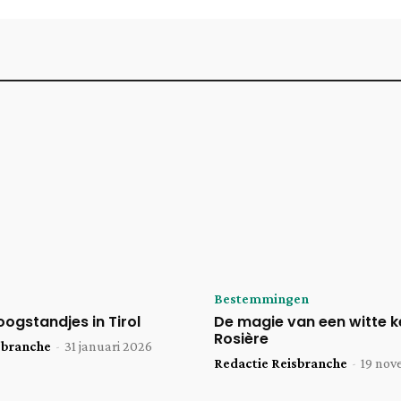
Bestemmingen
oogstandjes in Tirol
De magie van een witte ke
Rosière
sbranche
-
31 januari 2026
Redactie Reisbranche
-
19 nov