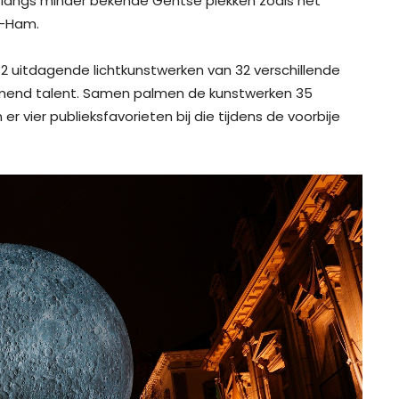
ok langs minder bekende Gentse plekken zoals het
s-Ham.
32 uitdagende lichtkunstwerken van 32 verschillende
mend talent. Samen palmen de kunstwerken 35
 er vier publieksfavorieten bij die tijdens de voorbije