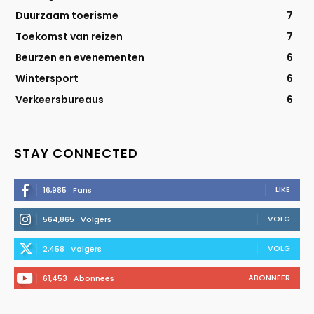
Duurzaam toerisme
7
Toekomst van reizen
7
Beurzen en evenementen
6
Wintersport
6
Verkeersbureaus
6
STAY CONNECTED
LIKE
16,985
Fans
VOLG
564,865
Volgers
VOLG
2,458
Volgers
ABONNEER
61,453
Abonnees