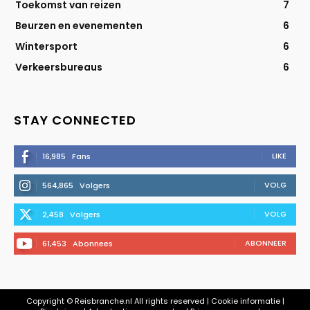
Toekomst van reizen
7
Beurzen en evenementen
6
Wintersport
6
Verkeersbureaus
6
STAY CONNECTED
LIKE
16,985
Fans
VOLG
564,865
Volgers
VOLG
2,458
Volgers
ABONNEER
61,453
Abonnees
Copyright © Reisbranche.nl All rights reserved | Cookie informatie |