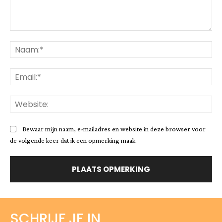
Opmerking:
Na
Ema
Web
Bewaar mijn naam, e-mailadres en website in deze browser voor
de volgende keer dat ik een opmerking maak.
SCHRIJF JE IN