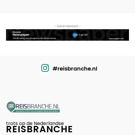
- Advertisement -
#reisbranche.nl
trots op de Nederlandse
REISBRANCHE