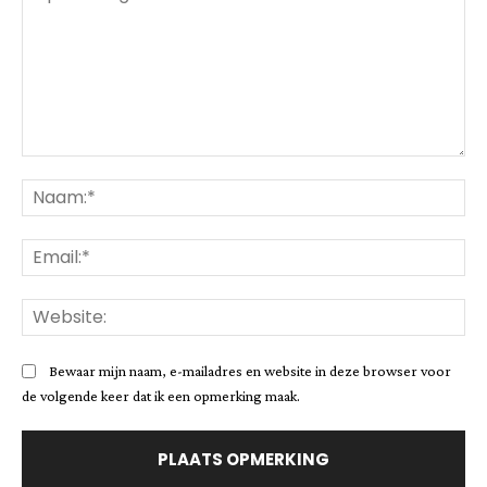
Opmerking:
Na
Ema
Web
Bewaar mijn naam, e-mailadres en website in deze browser voor
de volgende keer dat ik een opmerking maak.