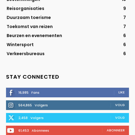
Reisorganisaties
9
Duurzaam toerisme
7
Toekomst van reizen
7
Beurzen en evenementen
6
Wintersport
6
Verkeersbureaus
6
STAY CONNECTED
LIKE
16,985
Fans
VOLG
564,865
Volgers
VOLG
2,458
Volgers
ABONNEER
61,453
Abonnees