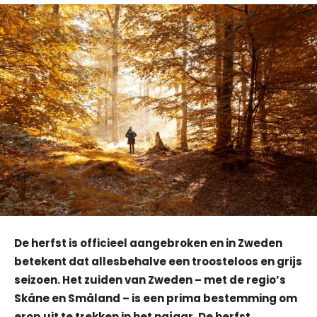
De herfst is officieel aangebroken en in Zweden
betekent dat allesbehalve een troosteloos en grijs
seizoen. Het zuiden van Zweden – met de regio’s
Skåne en Småland – is een prima bestemming om
erop uit te trekken in het najaar.
De herfst