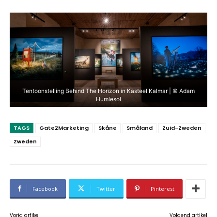
Tentoonstelling Behind The Horizon in Kasteel Kalmar | © Adam
Humlesol
TAGS
Gate2Marketing
Skåne
Småland
Zuid-Zweden
Zweden
Facebook
Twitter
Pinterest
Vorig artikel
Volgend artikel