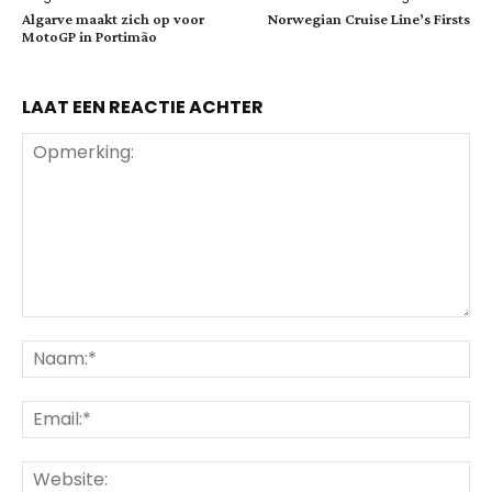
Algarve maakt zich op voor
Norwegian Cruise Line’s Firsts
MotoGP in Portimão
LAAT EEN REACTIE ACHTER
Opmerking:
Na
Ema
Web