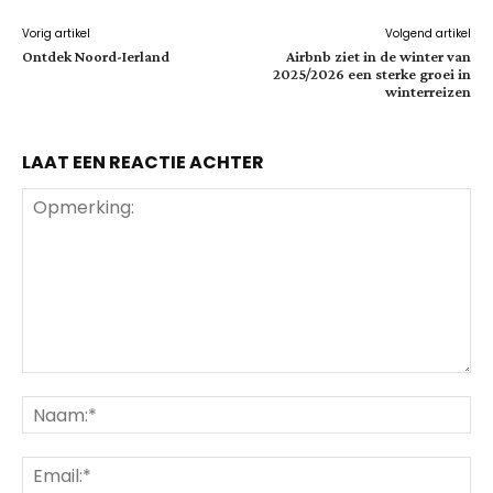
Vorig artikel
Volgend artikel
Ontdek Noord-Ierland
Airbnb ziet in de winter van
2025/2026 een sterke groei in
winterreizen
LAAT EEN REACTIE ACHTER
Opmerking:
Na
Ema