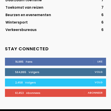
Toekomst van reizen
7
Beurzen en evenementen
6
Wintersport
6
Verkeersbureaus
6
STAY CONNECTED
LIKE
16,985
Fans
VOLG
564,865
Volgers
VOLG
2,458
Volgers
ABONNEER
61,453
Abonnees