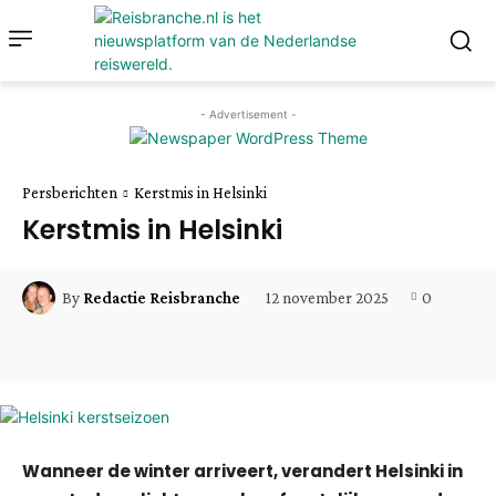
- Advertisement -
Persberichten
Kerstmis in Helsinki
Kerstmis in Helsinki
12 november 2025
0
By
Redactie Reisbranche
Facebook
Twitter
Pinterest
Wha
Wanneer de winter arriveert, verandert Helsinki in