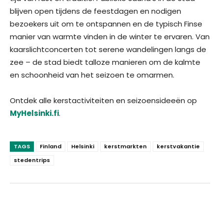
blijven open tijdens de feestdagen en nodigen
bezoekers uit om te ontspannen en de typisch Finse
manier van warmte vinden in de winter te ervaren. Van
kaarslichtconcerten tot serene wandelingen langs de
zee – de stad biedt talloze manieren om de kalmte
en schoonheid van het seizoen te omarmen.
Ontdek alle kerstactiviteiten en seizoensideeën op
MyHelsinki.fi
.
TAGS
Finland
Helsinki
kerstmarkten
kerstvakantie
stedentrips
Facebook
Twitter
Pinterest
Wha